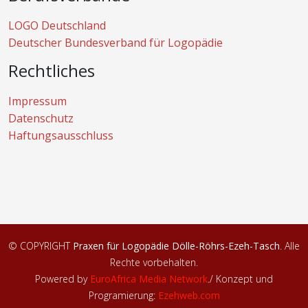
LOGO Deutschland
Deutscher Bundesverband für Logopädie
Rechtliches
Impressum
Datenschutz
Haftungsausschluss
© COPYRIGHT
Praxen für Logopädie Dölle-Röhrs-Ezeh-Tasch
. Alle
Rechte vorbehalten.
Powered by
EuroAfrica Media Network
.
/ Konzept und
Programierung:
Ezehweb.com